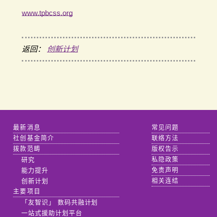
www.tpbcss.org
返回：
创新计划
最新消息
常见问题
社创基金简介
联络方法
拨款范畴
版权告示
研究
私隐政策
能力提升
免责声明
创新计划
相关连结
主要项目
「友智识」 数码共融计划
一站式援助计划平台