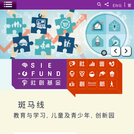
跳至主要内容
|
搜寻
分享給
ENG
繁
菜单开关
斑马线
上一张
下
斑马线
教育与学习, 儿童及青少年, 创新园