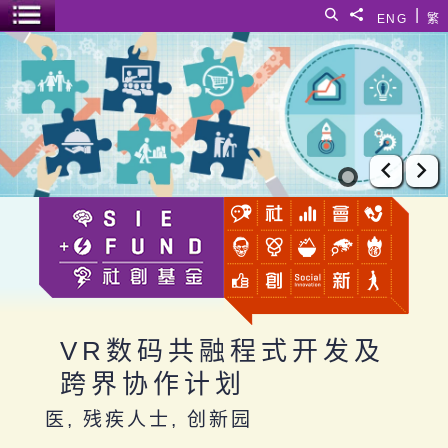
跳至主要内容
|
搜寻
分享給
ENG
繁
菜单开关
VR数码共融程式开发及跨界协作计划
上一张
下
VR数码共融程式开发及
跨界协作计划
医, 残疾人士, 创新园