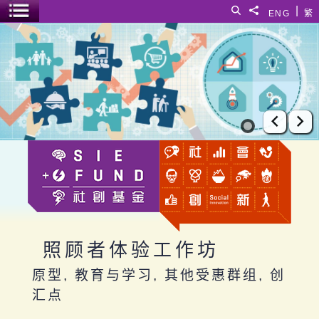
跳至主要内容
|
搜寻
分享給
ENG
繁
菜单开关
照顾者体验工作坊
上一张
下
照顾者体验工作坊
原型, 教育与学习, 其他受惠群组, 创
汇点