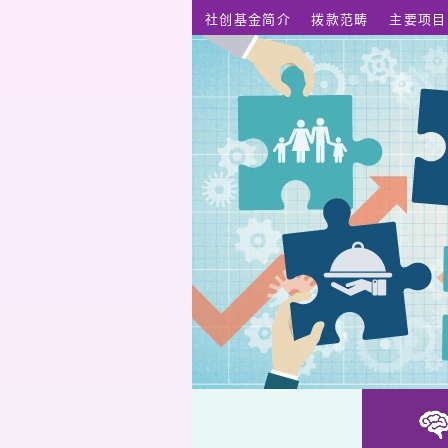
跳至主要内容
社创基金简介
拨款范畴
主要项目
耆义之手 - 3D 中风手支架