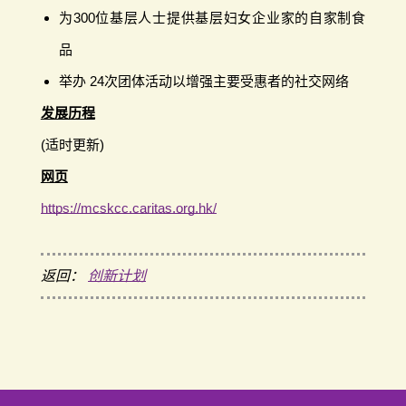
为300位基层人士提供基层妇女企业家的自家制食
品
举办 24次团体活动以增强主要受惠者的社交网络
发展历程
(适时更新)
网页
https://mcskcc.caritas.org.hk/
返回：
创新计划