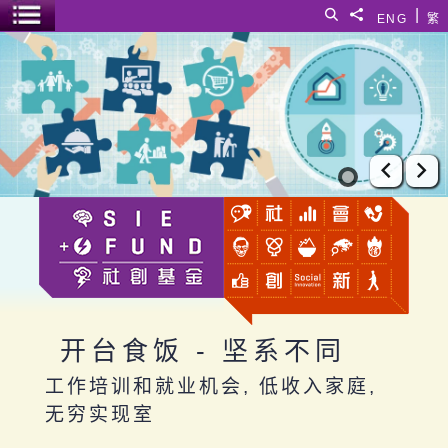
跳至主要内容
|
搜寻
分享給
ENG
繁
菜单开关
开台食饭 - 坚系不同
上一张
下
开台食饭 - 坚系不同
工作培训和就业机会, 低收入家庭,
无穷实现室