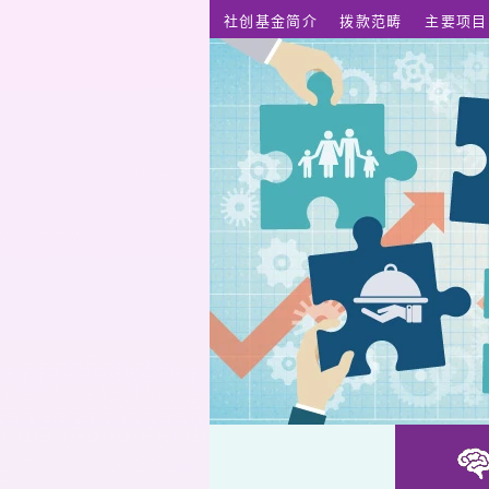
跳至主要内容
社创基金简介
拨款范畴
主要项目
非遗嘢。