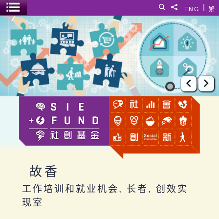
跳至主要内容
|
搜寻
分享給
ENG
繁
菜单开关
故香
上一张
下
故香
工作培训和就业机会, 长者, 创效实
现室