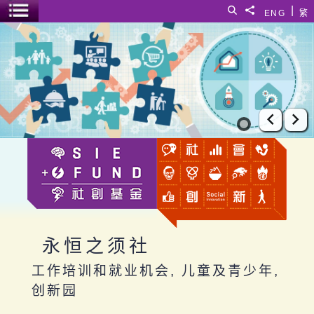
跳至主要内容
|
搜寻
分享給
ENG
繁
菜单开关
永恒之须社
上一张
下
永恒之须社
工作培训和就业机会, 儿童及青少年,
创新园