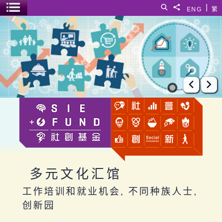
跳至主要内容
|
搜寻
分享給
ENG
繁
菜单开关
多元文化汇馆
上一张
下
多元文化汇馆
工作培训和就业机会, 不同种族人士,
创新园