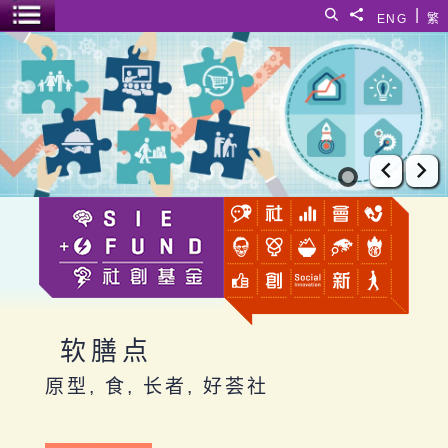
跳至主要内容
|
搜寻
分享給
ENG
繁
菜单开关
软膳点
上一张
下
软膳点
原型, 食, 长者, 好荟社