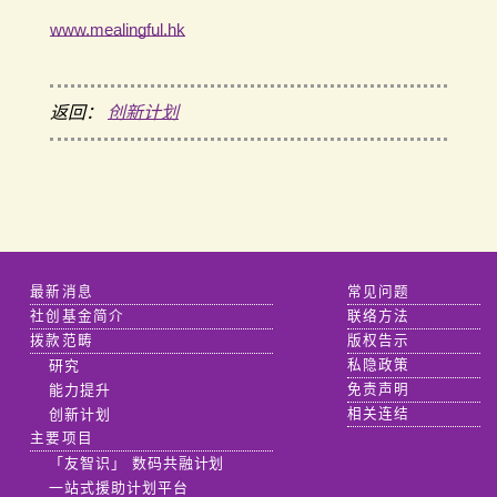
www.mealingful.hk
返回：
创新计划
最新消息
常见问题
社创基金简介
联络方法
拨款范畴
版权告示
研究
私隐政策
能力提升
免责声明
创新计划
相关连结
主要项目
「友智识」 数码共融计划
一站式援助计划平台