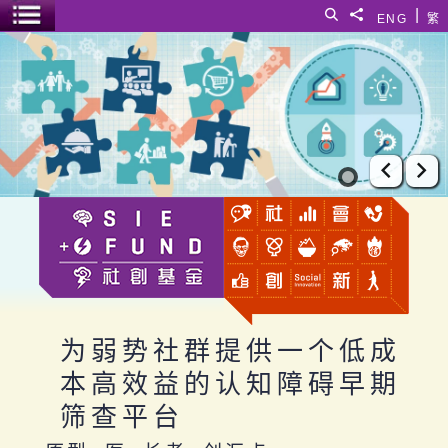
跳至主要内容
|
搜寻
分享給
ENG
繁
菜单开关
为弱势社群提供一个低成本高效益的认知障碍早期筛查平台
上一张
下
为弱势社群提供一个低成
本高效益的认知障碍早期
筛查平台