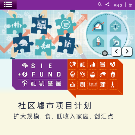
跳至主要内容
|
搜寻
分享給
ENG
繁
菜单开关
社区墟市项目计划
上一张
下
社区墟市项目计划
扩大规模, 食, 低收入家庭, 创汇点