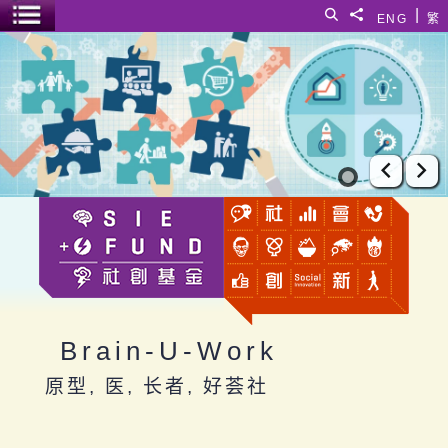
跳至主要内容
|
搜寻
分享給
ENG
繁
菜单开关
Brain-U-Work
上一张
下
Brain-U-Work
原型, 医, 长者, 好荟社