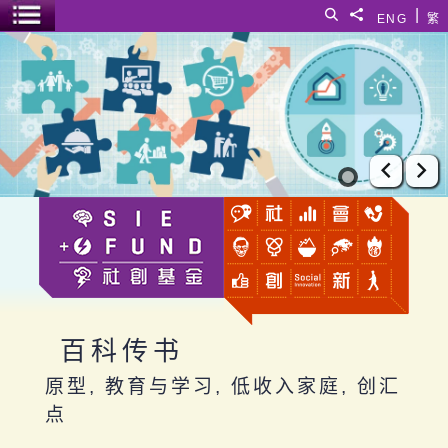
跳至主要内容
|
搜寻
分享給
ENG
繁
菜单开关
百科传书
上一张
下
百科传书
原型, 教育与学习, 低收入家庭, 创汇
点