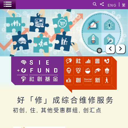
跳至主要内容
|
搜寻
分享給
ENG
繁
菜单开关
好「修」成综合维修服务
上一张
下
好「修」成综合维修服务
初创, 住, 其他受惠群组, 创汇点