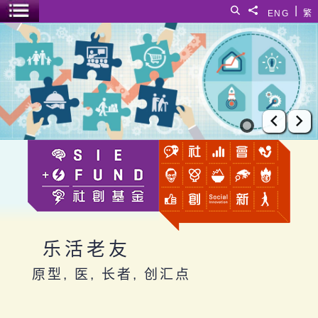
跳至主要内容
|
搜寻
分享給
ENG
繁
菜单开关
乐活老友
上一张
下
乐活老友
原型, 医, 长者, 创汇点