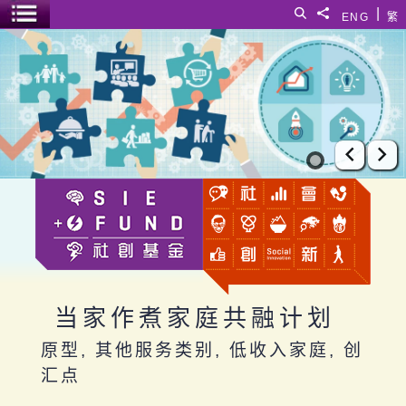
跳至主要内容
|
搜寻
分享給
ENG
繁
菜单开关
当家作煮家庭共融计划
上一张
下
当家作煮家庭共融计划
原型, 其他服务类别, 低收入家庭, 创
汇点