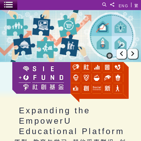
跳至主要内容
|
搜寻
分享給
ENG
繁
菜单开关
Expanding the EmpowerU Educational Platform
上一张
下
Expanding the
EmpowerU
Educational Platform