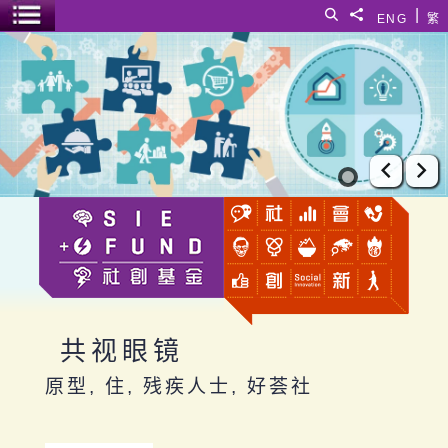
跳至主要内容
|
搜寻
分享給
ENG
繁
菜单开关
共视眼镜
上一张
下
共视眼镜
原型, 住, 残疾人士, 好荟社