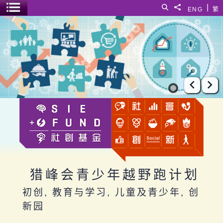
跳至主要内容
|
搜寻
分享給
ENG
繁
菜单开关
猎峰会青少年越野跑计划
上一张
下
猎峰会青少年越野跑计划
初创, 教育与学习, 儿童及青少年, 创
新园