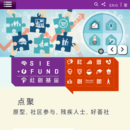
跳至主要内容
|
搜寻
分享給
ENG
繁
菜单开关
点聚
上一张
下
点聚
原型, 社区参与, 残疾人士, 好荟社