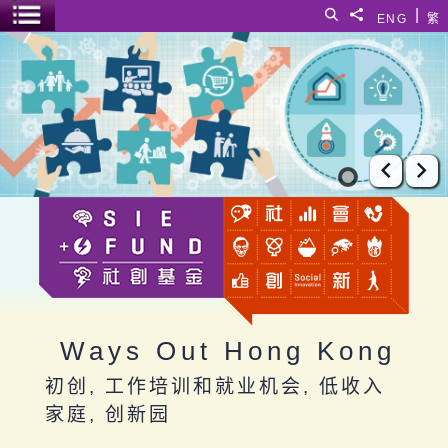
跳至主要内容
|
搜寻
分享給
ENG
繁
菜单开关
Ways Out Hong Kong
上一张
下
Ways Out Hong Kong
初创, 工作培训和就业机会, 低收入
家庭, 创新园