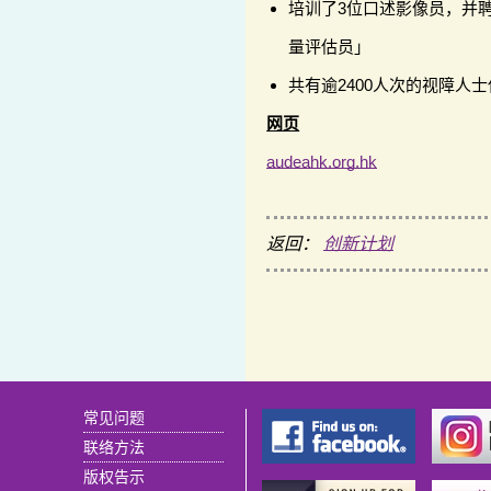
培训了3位口述影像员，并
量评估员」
共有逾2400人次的视障人
网页
audeahk.org.hk
返回：
创新计划
常见问题
联络方法
版权告示