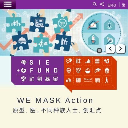
跳至主要内容
|
搜寻
分享給
ENG
繁
菜单开关
WE MASK Action
上一张
下
WE MASK Action
原型, 医, 不同种族人士, 创汇点