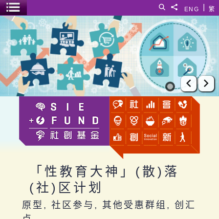
跳至主要内容
|
搜寻
分享給
ENG
繁
菜单开关
「性教育大神」(散)落(社)区计划
上一张
下
「性教育大神」(散)落
(社)区计划
原型, 社区参与, 其他受惠群组, 创汇
点