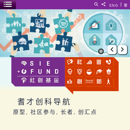
跳至主要内容
|
搜寻
分享給
ENG
繁
菜单开关
耆才创科导航
上一张
下
耆才创科导航
原型, 社区参与, 长者, 创汇点