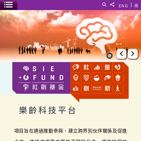
跳至主要內容
|
搜尋
分享給
ENG
简
選單開關
樂齡科技平台
上一張
下
樂齡科技平台
項目旨在通過推動參與、建立跨界別伙伴關係及促進