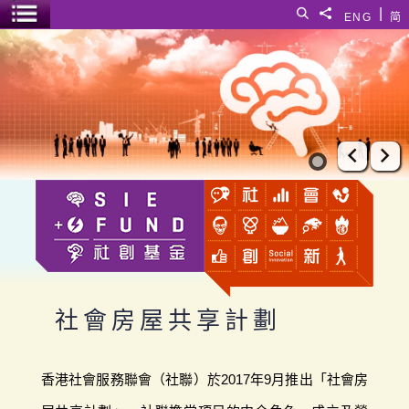
跳至主要內容
|
搜尋
分享給
ENG
简
選單開關
社會房屋共享計劃
上一張
下
社會房屋共享計劃
香港社會服務聯會（社聯）於2017年9月推出「社會房