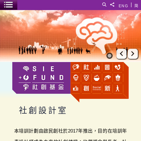
跳至主要內容
|
搜尋
分享給
ENG
简
選單開關
社創設計室
上一張
下
社創設計室
本培訓計劃由啟民創社於2017年推出，目的在培訓年