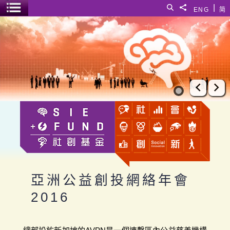
跳至主要內容
|
搜尋
分享給
ENG
简
選單開關
亞洲公益創投網絡年會2016
上一張
下
亞洲公益創投網絡年會
2016