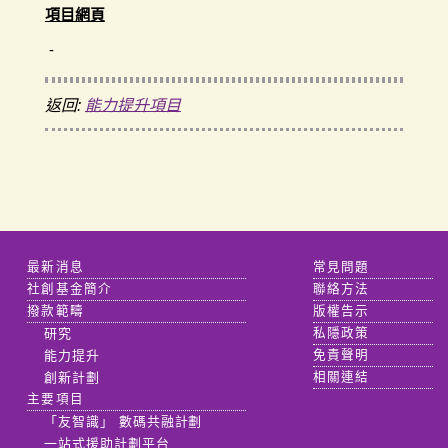
項目網頁
-
返回:
能力提升項目
最新消息
常見問題
社創基金簡介
聯絡方法
撥款範疇
版權告示
研究
私隱政策
能力提升
免責聲明
創新計劃
相關連結
主要項目
「友智識」 數碼共融計劃
一站式援助計劃平台