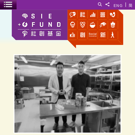
跳至主要內容
|
搜尋
分享給
ENG
简
選單開關
共廚工房