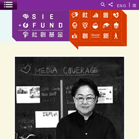
跳至主要內容
|
搜尋
分享給
ENG
简
選單開關
黃英琦