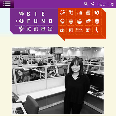
跳至主要內容
|
搜尋
分享給
ENG
简
選單開關
梁淑儀