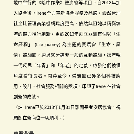
境中舉行的《暗中作樂》聲演會等項目。自2012年加
入協會後，Irene全力革新協會服務及品牌，縱然管理
社企比管理商業機構難度更高，依然無阻她以精衛填
海的毅力推行創新，更於2013年創立亞洲首個以「生
命歷程」 (Life journey) 為主題的賽馬會「生命．歷
情」體驗館，透過60分鐘非一般的互動體驗，讓年輕
一代反思「年青」和「年老」的定義，啟發他們換個
角度看待長者。開幕至今，體驗館已獲多個科技應
用、設計、社會服務相關的獎項，印證了Irene 在社會
創新的成就。
（註: Irene已於2018年1月31日離開長者安居協會，祝
願她在新崗位一切順利。）