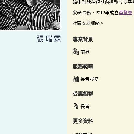
暗中對話在短期內達致收支平
安老事務，2012年成立
尊賢會
社區安老網絡。
張瑞霖
專業背景
商界
服務範疇
長者服務
受惠組群
長者
更多資料