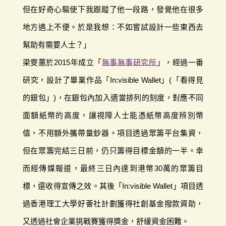
但在好奇心驅使下我跟蹤了他一段路，發覺他在很多
地方遇上不便。於是我想：不如嘗試設計一些東西去
幫助有需要人士？」
梁雯蕙於2015年成立「
無事無事研究所
」，經過一番
研究，設計了畢業作品「In:visible Wallet」(「看得見
的銀包」)，在銀包內加入適當排列的刻度，對應不同
面額紙幣的高度，讓視障人士能憑紙幣高度辨別幣
值，不用額外攜帶量鈔器。項目透過眾籌平台集資，
但在眾籌完結三日前，仍只籌得目標金額的一半。幸
而經傳媒報道，最終三日內達到港幣30萬的眾籌目
標，還收得宣傳之效。其後「In:visible Wallet」項目透
過香港理工大學好薈社計劃獲得社創基金撥款資助，
又透過社會企業挑戰賽獲得獎金，舒緩資金困難。