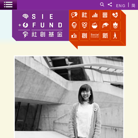
跳至主要內容
|
搜尋
分享給
ENG
简
選單開關
無事無事研究所