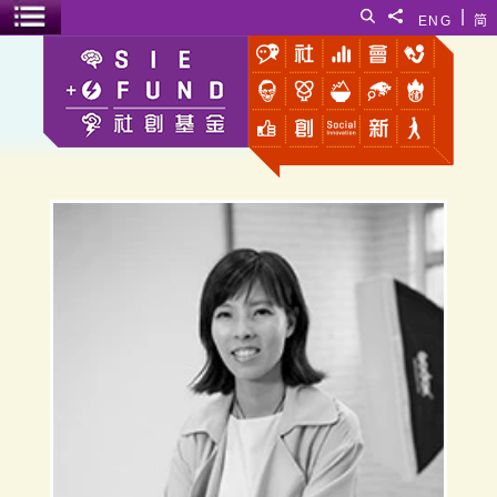
跳至主要內容
|
搜尋
分享給
ENG
简
選單開關
老正工作室