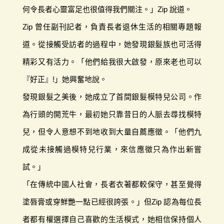
何令長者心靈富足也很值得我們關注。」Zip 說道。
Zip 曾任副刊記者，負責長者退休生活的相關專題報
道。從接觸受訪者的過程中，她發現銀髮族也可活得
精彩又有活力。「他們給我很大啟發，原來老也可以
『好正』!」她興奮地說。
發現銀髮之美後，她成立了首間銀髮模特兒公司。作
為行頭的開荒牛，最初她只靠昔日的人脈去尋找模特
兒，但令人意想不到地收到大量自薦應徵。「他們九
成從未接觸過模特兒行業，來信應徵只為作出新嘗
試。」
「在傳統中國人社會，長者衣著都較保守，甚至覺得
塗唇膏或穿鮮艷一點已經很誇張。」但Zip 認為每位長
者都有權選擇自己喜歡的生活模式，她相信保持個人