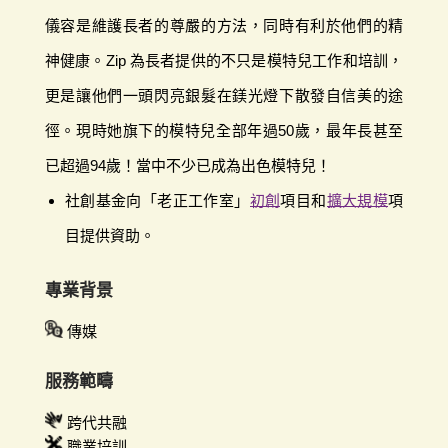
儀容是維護長者的尊嚴的方法，同時有利於他們的精
神健康。Zip 為長者提供的不只是模特兒工作和培訓，
更是讓他們一頭閃亮銀髮在鎂光燈下散發自信美的途
徑。現時她旗下的模特兒全部年過50歲，最年長甚至
已超過94歲！當中不少已成為出色模特兒！
社創基金向「老正工作室」
初創
項目和
擴大規模
項
目提供資助。
專業背景
傳媒
服務範疇
跨代共融
職業培訓