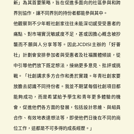
新」為其首要策略，旨在促進多面向的社區參與和跨
界別協作，讓不同界別的持份者都能參與其中。
他觀察到不少年輕社創家往往未能深切感受受惠者的
痛點、對市場實況敏感度不足，甚或因擔心概念被抄
襲而不願與人分享等等。因此JCDISI主辦的「好薈
社」計劃會安排參加者與受惠者及社福團體傾談，從
中引導他們放下既定想法，接納更多意見、批評或挑
戰。「社創講求多方合作和勇於實踐。年青社創家要
放膽去認識不同持份者。我並不期望每個社創項目都
能夠成功，而是希望給予學生和青年更多體驗的機
會，促進他們各方面的發展，包括設計思維、與組員
合作、有效地表達想法等，即使他們日後在不同的崗
位工作，這都是不可多得的成長經歷。」