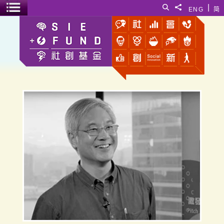
跳至主要內容
|
搜尋
分享給
ENG
简
選單開關
凌嘉勤