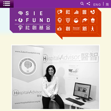
跳至主要內容
|
搜尋
分享給
ENG
简
選單開關
馬夏邐