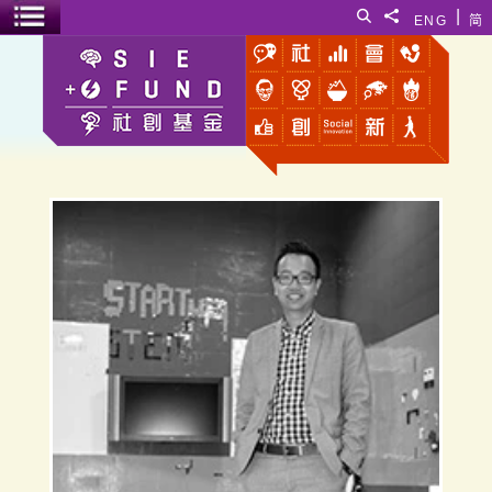
跳至主要內容
|
搜尋
分享給
ENG
简
選單開關
朱子穎