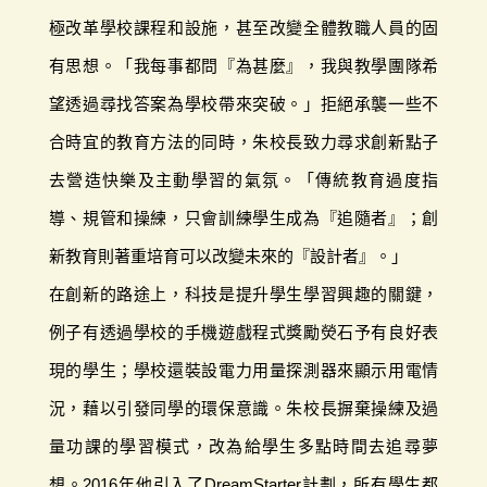
極改革學校課程和設施，甚至改變全體教職人員的固
有思想。「我每事都問『為甚麼』，我與教學團隊希
望透過尋找答案為學校帶來突破。」拒絕承襲一些不
合時宜的教育方法的同時，朱校長致力尋求創新點子
去營造快樂及主動學習的氣氛。「傳統教育過度指
導、規管和操練，只會訓練學生成為『追隨者』；創
新教育則著重培育可以改變未來的『設計者』。」
在創新的路途上，科技是提升學生學習興趣的關鍵，
例子有透過學校的手機遊戲程式獎勵熒石予有良好表
現的學生；學校還裝設電力用量探測器來顯示用電情
況，藉以引發同學的環保意識。朱校長摒棄操練及過
量功課的學習模式，改為給學生多點時間去追尋夢
想。2016年他引入了DreamStarter計劃，所有學生都