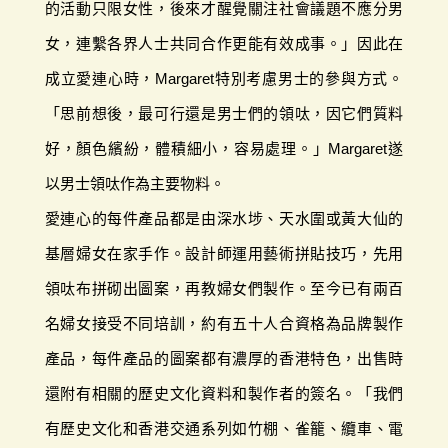
的活動只限女性，後來才醒覺關注社會議題不應分男
女，連繫各界人士共同合作更能有效成事。」因此在
成立愛連心時，Margaret特別考慮男士的參與方式。
「思前想後，最可行還是男士們的領呔，因它們質料
好，顏色繽紛，體積細小，容易處理。」Margaret遂
以男士領呔作為主要物料。
愛連心的每件產品都是由深水埗、天水圍或黃大仙的
基層婦女在家手作。設計師運用藝術拼貼技巧，先用
領呔布拼砌出圖案，再教婦女們製作。至今已有兩百
名婦女接受不同培訓，約有五十人合資格為品牌製作
產品，每件產品的圖案都有濃厚的香港特色，出售時
還附有相關的歷史文化資料和製作者的簽名。「我們
有歷史文化和香港交通系列如竹棚、雀籠、纜車、電