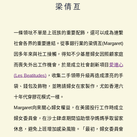
梁倩亙
一條領呔不單是上班族的重要配飾，還可以成為連繫
社會各界的重要連結。從事銀行業的梁倩亙(Margaret)
因多年來與社工接觸，得知不少基層婦女因照顧家庭
而喪失外出工作機會，於是成立社會創新項目
愛連心
(Les Beatitudes)
，收集二手領帶升級再造成漂亮的手
袋、錢包及飾物，並聘請婦女在家製作，尤如香港六
十年代穿膠花模式一樣。
Margaret向來關心婦女權益，在美國投行工作時成立
婦女委員會，在沙士肆虐期間協助懷孕媽媽爭取留家
休息，避免上班增加感染風險。「最初，婦女委員會