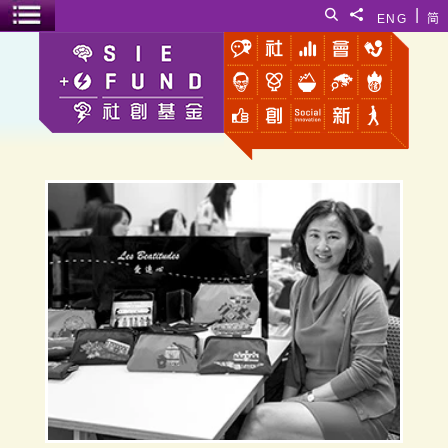
跳至主要內容
|
搜尋
分享給
ENG
简
選單開關
梁倩亙