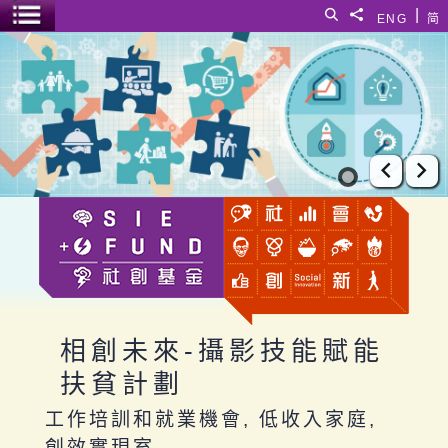
跳至主要內容
|
搜尋
分享給
ENG
简
選單開關
相創未來-攝影技能賦能扶貧計劃
上一張
下
相創未來-攝影技能賦能
扶貧計劃
工作培訓和就業機會, 低收入家庭,
創效實現室