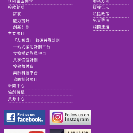
社創基金簡介
聯絡方法
撥款範疇
版權告示
研究
私隱政策
能力提升
免責聲明
創新計劃
相關連結
主要項目
「友智識」 數碼共融計劃
一站式援助計劃平台
食物援助旗艦項目
共享價值計劃
按效益付費
樂齡科技平台
協同創效項目
新聞中心
協創機構
資源中心