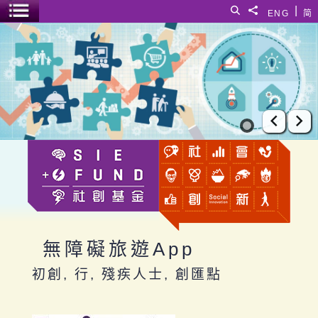
跳至主要內容
|
搜尋
分享給
ENG
简
選單開關
無障礙旅遊App
上一張
下
無障礙旅遊App
初創, 行, 殘疾人士, 創匯點