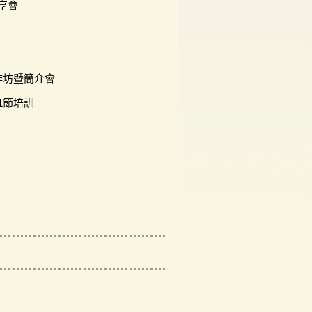
享會
作坊暨簡介會
1節培訓