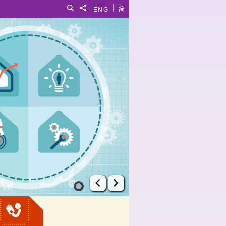
|
搜尋
分享給
ENG
简
上一張幻燈片
下一張幻燈片