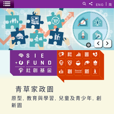
跳至主要內容
|
搜尋
分享給
ENG
简
選單開關
青草家政園
上一張
下
青草家政園
原型, 教育與學習, 兒童及青少年, 創
新園