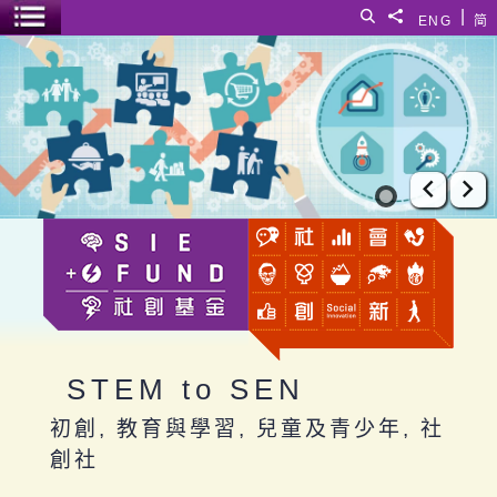
跳至主要內容
|
搜尋
分享給
ENG
简
選單開關
STEM to SEN
上一張
下
STEM to SEN
初創, 教育與學習, 兒童及青少年, 社
創社