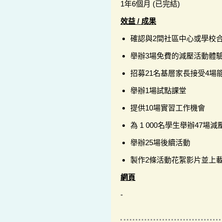
1年6個月 (已完結)
效益 / 成果
確認與2間社區中心或學校
舉辦3場免費的減壓活動體
招募21名基層家長接受4場
舉辦1場試點課堂
提供10場實習工作機會
為 1 000名學生舉辦47場
舉辦25場後續活動
製作2條活動花絮影片並上載到
網頁
-