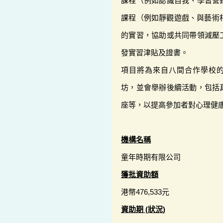
課程（例如認識自我、學習營
課程（例如靜觀遊戲、與藝術
的實習，協助或共同帶領減壓
發實習津貼及證書。
項目將為來自八間合作學校的
坊，並會舉辦後續活動，包括
座等，以提高參加者對心理健
機構名稱
童年時期有限公司
獲批資助額
港幣476,533元
資助期 (狀況)