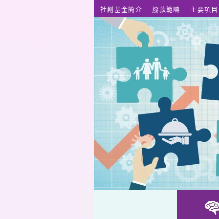
跳至主要內容
社創基金簡介
撥款範疇
主要項目
靜觀奇變 – 家長靜觀導師培訓及靜觀校園計劃