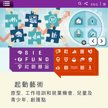
跳至主要內容
|
搜尋
分享給
ENG
简
選單開關
起動藝術
上一張
下
起動藝術
原型, 工作培訓和就業機會, 兒童及
青少年, 創匯點