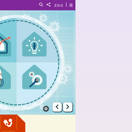
|
搜尋
分享給
ENG
简
上一張幻燈片
下一張幻燈片