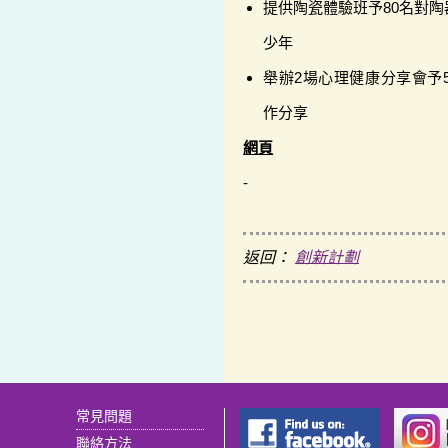
提供陶瓷體驗班予80名對
少年
舉辦2場心理健康分享會予
作分享
網頁
-
返回：
創新計劃
常見問題
聯絡方法