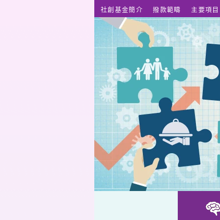
跳至主要內容
社創基金簡介
撥款範疇
主要項目
「陶」冶性情