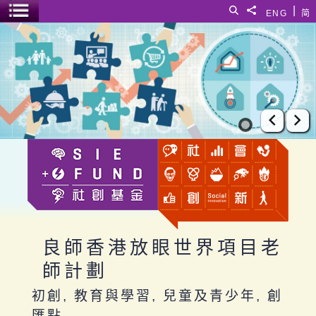
跳至主要內容
|
搜尋
分享給
ENG
简
選單開關
良師香港放眼世界項目老師計劃
上一張
下
良師香港放眼世界項目老
師計劃
初創, 教育與學習, 兒童及青少年, 創
匯點