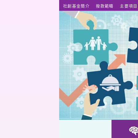
跳至主要內容
社創基金簡介
撥款範疇
主要項目
滾動慣性