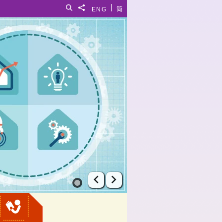
|
搜尋
分享給
ENG
简
上一張幻燈片
下一張幻燈片